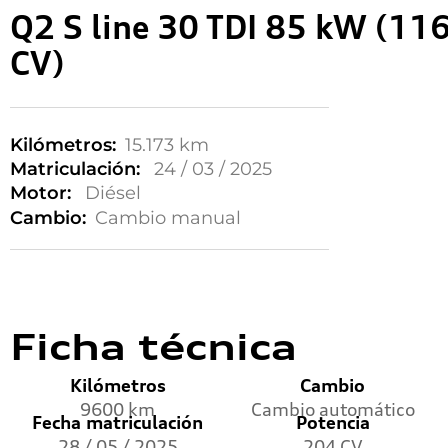
Q2 S line 30 TDI 85 kW (11
CV)
Kilómetros:
15.173 km
Matriculación:
24 / 03 / 2025
Motor:
Diésel
Cambio:
Cambio manual
Ficha técnica
Kilómetros
Cambio
9600 km
Cambio automático
Fecha matriculación
Potencia
28 / 05 / 2025
204 CV