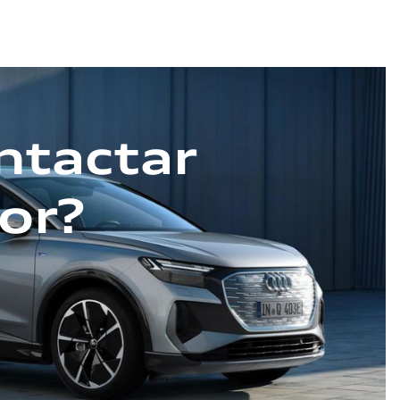
ntactar
or?