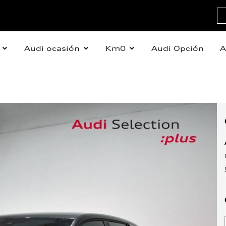
Audi ocasión
Km0
Audi Opción
A