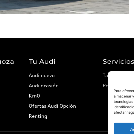
goza
Tu Audi
Servicio
Audi nuevo
Taller
Audi ocasión
Postventa
Para ofrecer
Km0
almacenar y/
tecnologías
Ofertas Audi Opción
identificaci
afectar nega
Renting
A