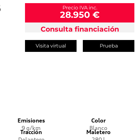
6
Precio IVA inc.
28.950 €
Consulta financiación
Visita virtual
Prueba
Emisiones
Color
9 g/km
Blanco
Tracción
Maletero
Delantero
280 l