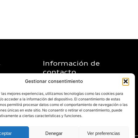
s
Información de
contacto
Gestionar consentimiento
Calle Langa del Castillo, 10, 50013,
Zaragoza
 las mejores experiencias, utilizamos tecnologías como las cookies para
o acceder a la información del dispositivo. El consentimiento de estas
info@audizaragoza.com
 nos permitirá procesar datos como el comportamiento de navegación o las
ones únicas en este sitio. No consentir o retirar el consentimiento, puede
876 25 44 00
tivamente a ciertas características y funciones.
ceptar
Denegar
Ver preferencias