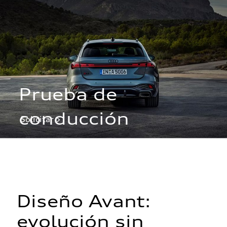
Prueba de
conducción
Solicitar >
Diseño Avant:
evolución sin