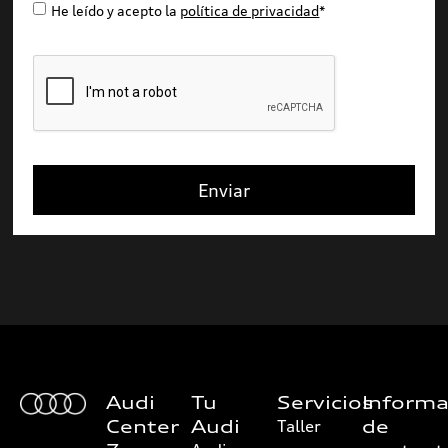
He leído y acepto la
política de privacidad
*
Enviar
Audi
Tu
Servicios
Informa
Center
Audi
de
Taller